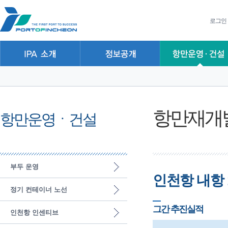
본문 바로가기
주요메뉴 바로가기
하위메뉴 바로가기
로그인
항만재개
항만운영ㆍ건설
부두 운영
인천항 내항 
정기 컨테이너 노선
그간 추진실적
인천항 인센티브