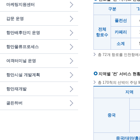
마케팅지원센터
구분
'
갑문 운영
풀컨선
전체
카페리
항만배후단지 운영
항로수
소계
항만물류프로세스
총 72개 항로를 인천항에서
여객터미널 운영
지역별 '컨' 서비스 현
항만시설 개발계획
총 170척의 선박이 주당 9
항만재개발
지역
골든하버
중국
중국/대만/홍